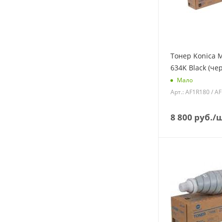
Тонер Konica M
634K Black (че
Мало
Арт.: AF1R180 / A
8 800
руб.
/