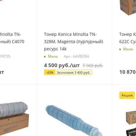
inolta TN-
Тонер Konica Minolta TN-
Тонер K
рный) C4070
328M, Magenta (пурпурный)
622C Cy
ресурс 14k
Мало
F1R155
Арт.: AAV835H
Мало
4 500
руб.
/шт
7 900
руб.
шт
10 870
-
43
%
Экономия
3 400
руб.
Акция