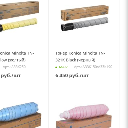
onica Minolta TN-
Тонер Konica Minolta TN-
llow (желтый)
321K Black (черный)
Арт.: A33K250
Арт.: A33K150/A33K190
Мало
руб.
/шт
6 450
руб.
/шт