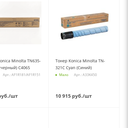
onica Minolta TN635-
Тонер Konica Minolta TN-
 (черный) C4065
321C Cyan (Синий)
Арт.: AF1R181/AF1R151
Арт.: A33K450
Мало
уб.
/шт
10 915
руб.
/шт