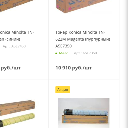
onica Minolta TN-
Тонер Konica Minolta TN-
an (синий)
622M Magenta (пурпурный)
A5E7350
Арт.: A5E7450
Арт.: A5E7350
Мало
руб.
/шт
10 910
руб.
/шт
Акция