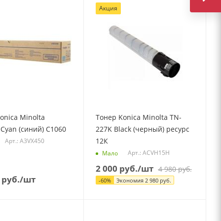
Акция
onica Minolta
Тонер Konica Minolta TN-
Cyan (синий) C1060
227K Black (черный) ресурс
12К
Арт.: A3VX450
Арт.: ACVH15H
Мало
2 000
руб.
/шт
4 980
руб.
руб.
/шт
-
60
%
Экономия
2 980
руб.