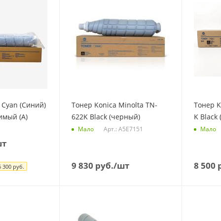
 Cyan (Синий)
Тонер Konica Minolta TN-
Тонер K
имый (А)
622K Black (черный)
K Black
Арт.: A5E7151
Мало
Мало
шт
9 830
руб.
/шт
8 500
р
6 300
руб.