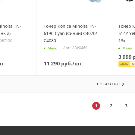
inolta TN-
Тонер Konica Minolta TN-
Тонер K
рный)
619C Cyan (Синий) C4070/
514Y Ye
С4080
13к
A5E7150
Арт.: A3VX480
Мало
Мало
3 999
р
шт
11 290
руб.
/шт
-
46
%
Э
ПОКАЗАТЬ ЕЩЕ
1
2
3