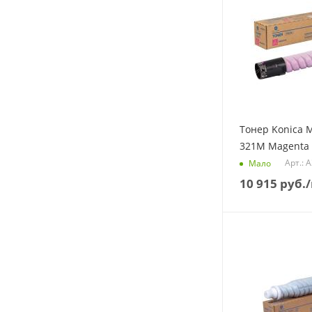
Тонер Konica M
321M Magenta 
Арт.: 
Мало
10 915
руб.