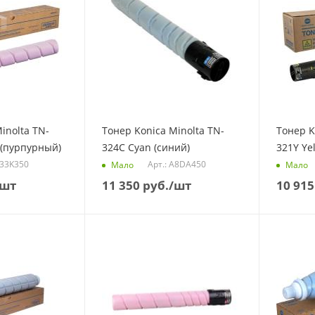
inolta TN-
Тонер Konica Minolta TN-
Тонер K
(пурпурный)
324C Cyan (синий)
321Y Ye
A33K350
Арт.: A8DA450
Мало
Мало
/шт
11 350
руб.
/шт
10 915