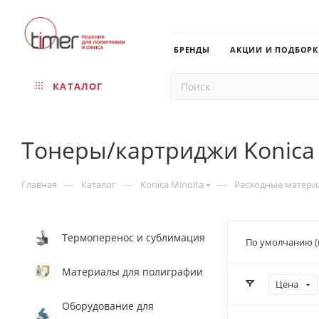
БРЕНДЫ
АКЦИИ И ПОДБОР
КАТАЛОГ
Тонеры/картриджи Konica 
—
—
—
Главная
Каталог
Konica Minolta
Расходные материа
Термоперенос и сублимация
По умолчанию (
Материалы для полиграфии
Цена
Оборудование для