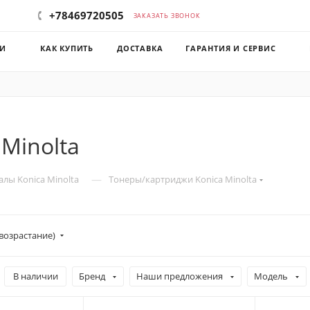
+78469720505
ЗАКАЗАТЬ ЗВОНОК
КИ
КАК КУПИТЬ
ДОСТАВКА
ГАРАНТИЯ И СЕРВИС
Minolta
—
лы Konica Minolta
Тонеры/картриджи Konica Minolta
возрастание)
В наличии
Бренд
Наши предложения
Модель