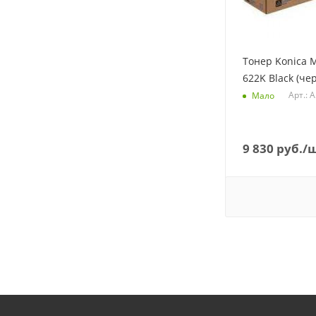
Тонер Konica M
622K Black (че
Арт.: 
Мало
9 830
руб.
/