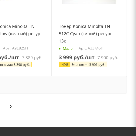
onica Minolta TN-
Тонер Konica Minolta TN-
llow (желтый) ресурс
512C Cyan (синий) ресурс
13к
Арт.: A9E825H
Арт.: A33K45H
Мало
уб.
/шт
3 999
руб.
/шт
7 389
руб.
7 900
руб.
кономия
3 390
руб.
-
49
%
Экономия
3 901
руб.