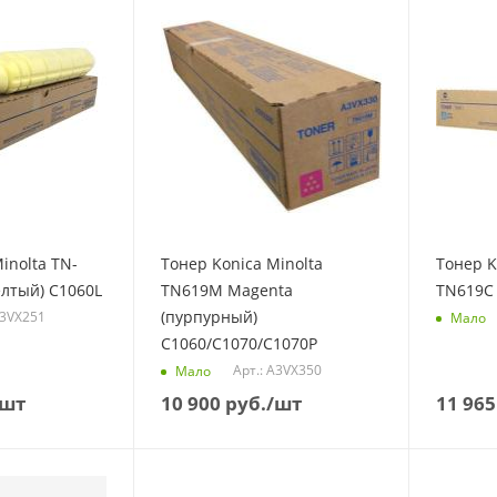
inolta TN-
Тонер Konica Minolta
Тонер K
елтый) C1060L
TN619M Magenta
TN619C 
(пурпурный)
A3VX251
Мало
C1060/C1070/C1070P
Арт.: A3VX350
Мало
/шт
10 900
руб.
/шт
11 965