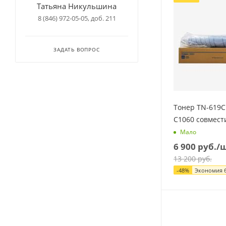
Татьяна Никульшина
8 (846) 972-05-05, доб. 211
ЗАДАТЬ ВОПРОС
Тонер TN-619C
C1060 совмест
Мало
6 900
руб.
/
13 200
руб.
-
48
%
Экономия