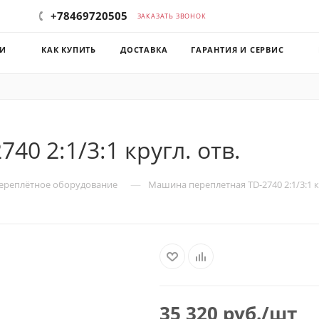
+78469720505
ЗАКАЗАТЬ ЗВОНОК
КИ
КАК КУПИТЬ
ДОСТАВКА
ГАРАНТИЯ И СЕРВИС
0 2:1/3:1 кругл. отв.
—
ереплётное оборудование
Машина переплетная TD-2740 2:1/3:1 кр
35 320
руб.
/шт