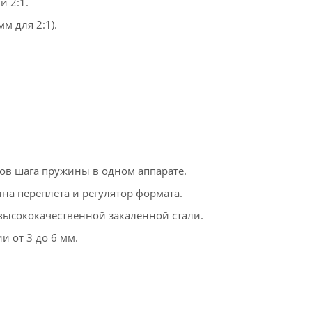
и 2:1.
мм для 2:1).
ов шага пружины в одном аппарате.
а переплета и регулятор формата.
ысококачественной закаленной стали.
 от 3 до 6 мм.
я профилактики или замены.