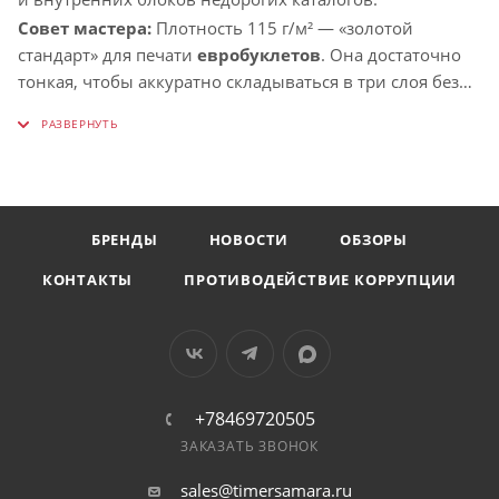
Совет мастера:
Плотность 115 г/м² — «золотой
стандарт» для печати
евробуклетов
. Она достаточно
тонкая, чтобы аккуратно складываться в три слоя без
образования «пухлого» края, но при этом достаточно
плотная, чтобы не просвечивать при двусторонней
печати. При работе на цифровых машинах
рекомендуем выставлять настройки лотка для
тонких
мелованных бумаг (Coated Light)
, чтобы избежать
БРЕНДЫ
НОВОСТИ
ОБЗОРЫ
перегрева листа и обеспечить идеальную
плоскостность готового тиража.
КОНТАКТЫ
ПРОТИВОДЕЙСТВИЕ КОРРУПЦИИ
+78469720505
ЗАКАЗАТЬ ЗВОНОК
sales@timersamara.ru