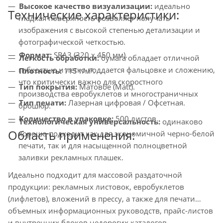
Высокое качество визуализации:
идеально
Технические характеристики:
гладкая поверхность позволяет получать
изображения с высокой степенью детализации и
фотографической четкостью.
Формат:
SRA3 (320 х 450 мм).
Легкость обработки:
бумага обладает отличной
гибкостью и легко поддается фальцовке и сложению,
Плотность:
115 г/м².
что критически важно для скоростного
Тип покрытия:
Матовое (Matt).
производства евробуклетов и многостраничных
Тип печати:
Лазерная цифровая / Офсетная.
брошюр.
Количество в упаковке:
500 листов.
Технологическая универсальность:
одинаково
Область применения:
хорошо подходит как для экономичной черно-белой
печати, так и для насыщенной полноцветной
заливки рекламных плашек.
Идеально подходит для массовой раздаточной
продукции: рекламных листовок, евробуклетов
(лифлетов), вложений в прессу, а также для печати
объемных информационных руководств, прайс-листов
и внутренних блоков недорогих каталогов.