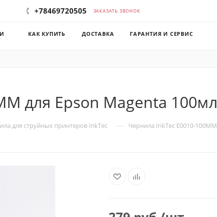
+78469720505
ЗАКАЗАТЬ ЗВОНОК
КИ
КАК КУПИТЬ
ДОСТАВКА
ГАРАНТИЯ И СЕРВИС
MM для Epson Magenta 100м
—
ила для струйных принтеров InkTec
Чернила InkTec E0010-100MM