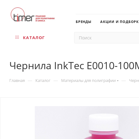
БРЕНДЫ
АКЦИИ И ПОДБОР
КАТАЛОГ
Чернила InkTec E0010-100
—
—
—
Главная
Каталог
Материалы для полиграфии
Черн