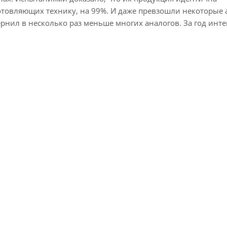
товляющих технику, на 99%. И даже превзошли некоторые 
ернил в несколько раз меньше многих аналогов. За год инт
ю экономию, и то, что ваша техника так и осталась в прек
быть улучшены благодаря использованию сырья высокого к
ное сырье позволит добиться по-настоящему ярких и насыщ
бри), T0813 (картридж Epson с лебедем) , T0823 (картридж 
рий
, RX685, RX690,