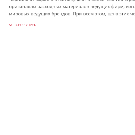
оригиналам расходных материалов ведущих фирм, изго
мировых ведущих брендов. При всем этом, цена этих ч
использования Вы сможете заметить весьма значительну
состоянии.
Технические показатели качество любых чернил могут 
что напрямую относится к чернилам InkTec. Качествен
красок.
Совместимы с картриджами T0803 (картридж Epson с коли
стрекозой).
Совместимы с принтерами и МФУ EPSON Stylus Photo се
T50, T59,
P50,
TX700,
R260, R265, R270, R280, R285, R290, R360, R380, R390,
RX560, RX580, RX585, RX590, RX595, RX610, RX650, RX680