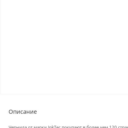
Описание
Чернила от марки InkTec покупают в более чем 120 стр