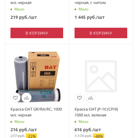
мл, черная
черная, с чипом
Мало
Мало
219
руб.
/шт
1 445
руб.
/шт
В КОРЗИНУ
В КОРЗИНУ
Краска OAT GR/RA/RC, 1000
Краска OAT JP-10 (CPI9)
мл, черная
1000 мл, зеленая
Мало
Мало
216
руб.
/шт
616
руб.
/шт
277
руб.
1 176
руб.
-
22
%
-
48
%