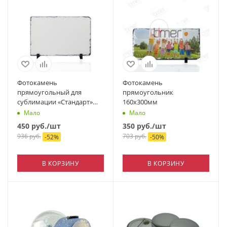
Фотокамень
Фотокамень
прямоугольный для
прямоугольник
сублимации «Стандарт»
160х300мм
(200х300 мм)
Мало
Мало
450
руб.
/шт
350
руб.
/шт
936
руб.
703
руб.
-
52
%
-
50
%
В КОРЗИНУ
В КОРЗИНУ