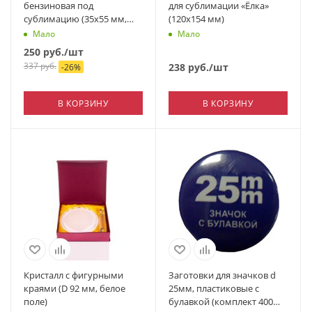
бензиновая под
для сублимации «Ёлка»
сублимацию (35х55 мм,
(120х154 мм)
белая)
Мало
Мало
250
руб.
/шт
337
руб.
238
руб.
/шт
-
26
%
В КОРЗИНУ
В КОРЗИНУ
Кристалл с фигурными
Заготовки для значков d
краями (D 92 мм, белое
25мм, пластиковые с
поле)
булавкой (комплект 400