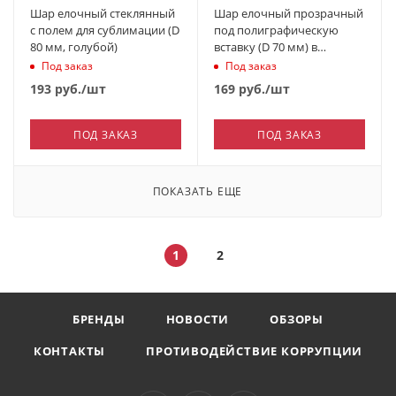
Шар елочный стеклянный
Шар елочный прозрачный
с полем для сублимации (D
под полиграфическую
80 мм, голубой)
вставку (D 70 мм) в
индивидуальной коробке
Под заказ
Под заказ
193
руб.
/шт
169
руб.
/шт
ПОД ЗАКАЗ
ПОД ЗАКАЗ
ПОКАЗАТЬ ЕЩЕ
1
2
БРЕНДЫ
НОВОСТИ
ОБЗОРЫ
КОНТАКТЫ
ПРОТИВОДЕЙСТВИЕ КОРРУПЦИИ