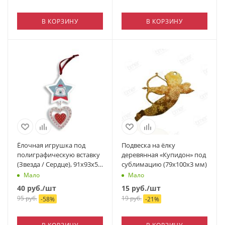
В КОРЗИНУ
В КОРЗИНУ
Ёлочная игрушка под
Подвеска на ёлку
полиграфическую вставку
деревянная «Купидон» под
(Звезда / Сердце), 91х93х5
сублимацию (79х100х3 мм)
мм
Мало
Мало
40
руб.
/шт
15
руб.
/шт
95
руб.
19
руб.
-
58
%
-
21
%