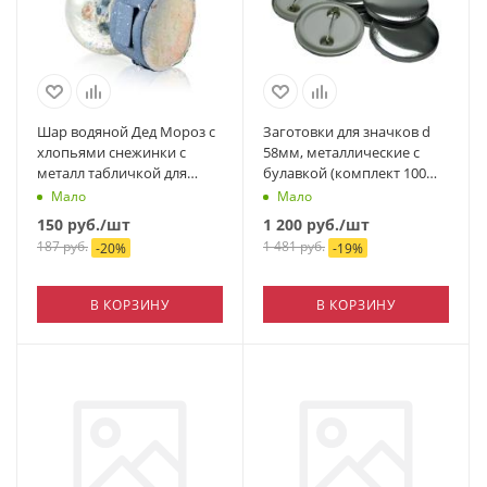
Шар водяной Дед Мороз с
Заготовки для значков d
хлопьями снежинки с
58мм, металлические с
металл табличкой для
булавкой (комплект 100
персонализации (27х15мм)
шт.)
Мало
Мало
65x65x87мм
150
руб.
/шт
1 200
руб.
/шт
187
руб.
1 481
руб.
-
20
%
-
19
%
В КОРЗИНУ
В КОРЗИНУ