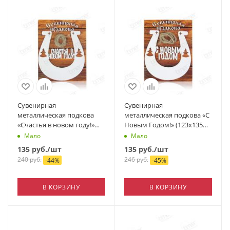
Сувенирная
Сувенирная
металлическая подкова
металлическая подкова «С
«Счастья в новом году!»
Новым Годом!» (123х135
(123х135 мм)
мм)
Мало
Мало
135
руб.
/шт
135
руб.
/шт
240
руб.
246
руб.
-
44
%
-
45
%
В КОРЗИНУ
В КОРЗИНУ