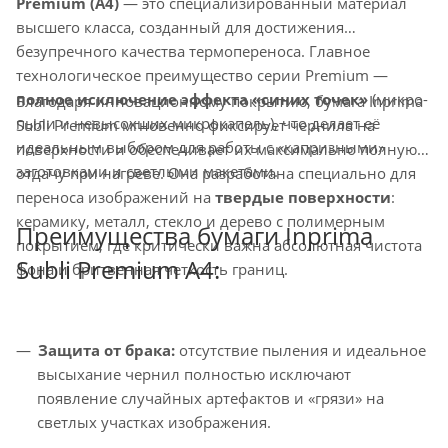
Premium (A4)
— это специализированный материал
высшего класса, созданный для достижения
безупречного качества термопереноса. Главное
технологическое преимущество серии Premium —
полное исключение эффекта «синих точек»
(микро-
Благодаря инновационному покрытию, бумага Inprima
пыли и невысохших микрокапель), что делает её
Subli Premium мгновенно фиксирует чернила на
идеальным выбором для работы с «капризными»
поверхности и обеспечивает их максимально полную
заготовками и светлыми макетами.
отдачу при нагреве. Она разработана специально для
переноса изображений на
твердые поверхности
:
керамику, металл, стекло и дерево с полимерным
Преимущества бумаги Inprima
покрытием, где критически важна абсолютная чистота
Subli Premium A4:
фона и бритвенная четкость границ.
Защита от брака:
отсутствие пыления и идеальное
высыхание чернил полностью исключают
появление случайных артефактов и «грязи» на
светлых участках изображения.