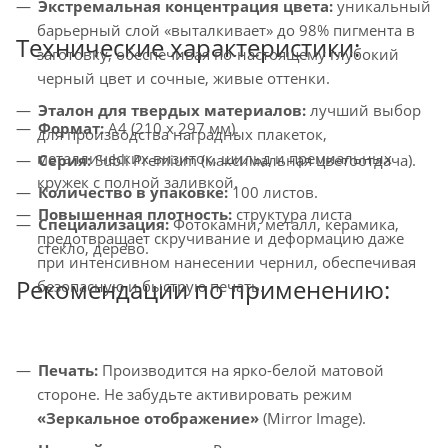
Экстремальная концентрация цвета:
уникальный
барьерный слой «выталкивает» до 98% пигмента в
Технические характеристики:
заготовку, обеспечивая по-настоящему глубокий
черный цвет и сочные, живые оттенки.
Эталон для твердых материалов:
лучший выбор
Формат:
A4 (210 x 297 мм).
для производства наградных плакеток,
металлических визиток, шильд и премиальных
Серия:
Subli Premium (максимальная цветоотдача).
кружек с полной заливкой.
Количество в упаковке:
100 листов.
Повышенная плотность:
структура листа
Специализация:
Фотокамни, металл, керамика,
предотвращает скручивание и деформацию даже
стекло, дерево.
при интенсивном нанесении чернил, обеспечивая
Рекомендации по применению:
безопасную и быструю печать.
Печать:
Производится на ярко-белой матовой
стороне. Не забудьте активировать режим
«Зеркальное отображение»
(Mirror Image).