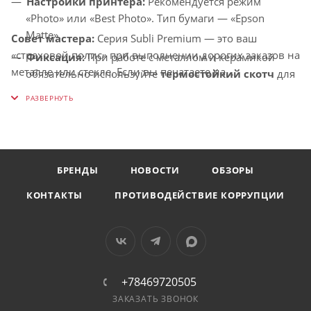
Настройки принтера:
Рекомендуется режим
«Photo» или «Best Photo». Тип бумаги — «Epson
Matte».
Совет мастера:
Серия Subli Premium — это ваш
«страховой полис» при выполнении дорогих заказов на
Фиксация:
При работе с металлом и керамикой
металле или стекле. Если вы печатаете на
обязательно используйте
термостойкий скотч
для
металлических пластинах для наград, помните, что
максимально плотного прилегания бумаги к
металл очень быстро забирает тепло. Благодаря
поверхности.
высокой цветоотдаче этой бумаги, вы можете
сократить время выдержки на 5–10 секунд по
сравнению с обычной бумагой, что убережет лаковое
БРЕНДЫ
НОВОСТИ
ОБЗОРЫ
покрытие металла от перегрева и пожелтения.
КОНТАКТЫ
ПРОТИВОДЕЙСТВИЕ КОРРУПЦИИ
+78469720505
ЗАКАЗАТЬ ЗВОНОК