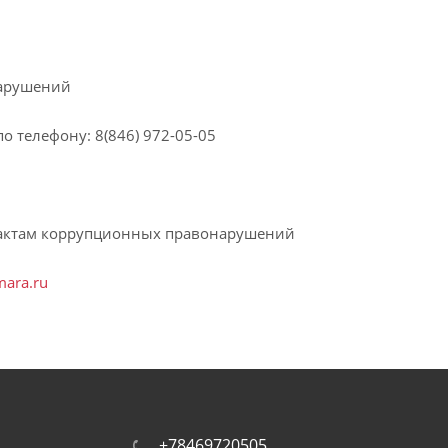
нарушений
по телефону
: 8(846) 972-05-05
фактам коррупционных правонарушений
mara.ru
+78469720505