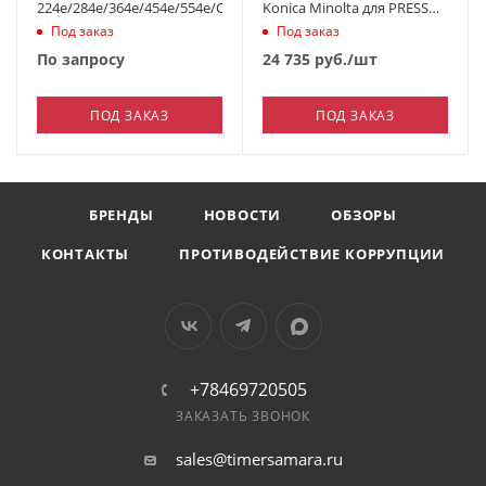
224e/284e/364e/454e/554e/C224/C224e/C284/C284e/C364/C364e/C45
Konica Minolta для PRESS
C1085/С1100/С6100/C6085/
Под заказ
Под заказ
С8000
По запросу
24 735
руб.
/шт
ПОД ЗАКАЗ
ПОД ЗАКАЗ
БРЕНДЫ
НОВОСТИ
ОБЗОРЫ
КОНТАКТЫ
ПРОТИВОДЕЙСТВИЕ КОРРУПЦИИ
+78469720505
ЗАКАЗАТЬ ЗВОНОК
sales@timersamara.ru