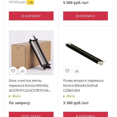
90 500
руб.
5 000
руб.
/шт
-
1
%
В КОРЗИНУ
В КОРЗИНУ
Блок очистки ленты
Ролик второго переноса
переноса Konica Minolta
Konica Minolta bizhub
AС57R75122/AС57R75133
C258/C454
для C4065
Мало
Мало
По запросу
3 380
руб.
/шт
ПОД ЗАКАЗ
В КОРЗИНУ