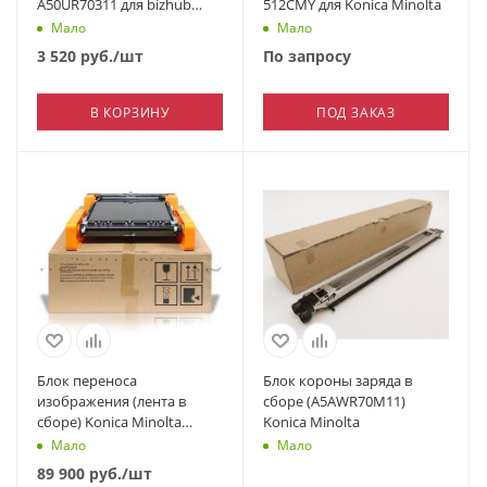
A50UR70311 для bizhub
512CMY для Konica Minolta
PRESS C1060
Мало
Мало
3 520
руб.
/шт
По запросу
В КОРЗИНУ
ПОД ЗАКАЗ
Блок переноса
Блок короны заряда в
изображения (лента в
сборе (A5AWR70M11)
сборе) Konica Minolta
Konica Minolta
A795R71433
Мало
Мало
89 900
руб.
/шт