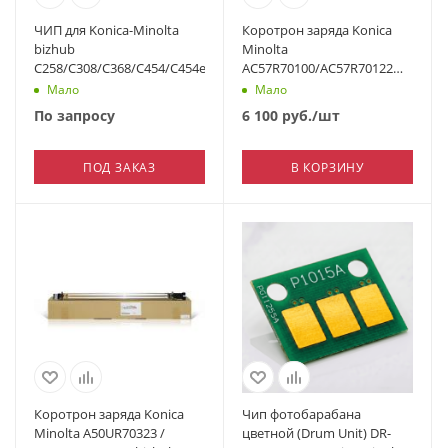
ЧИП для Konica-Minolta
Коротрон заряда Konica
bizhub
Minolta
C258/C308/C368/C454/C454e/C554/C554e/C458/C558/C658/C250i/C30
AC57R70100/AC57R70122
для AccurioPress C4065
Мало
Мало
По запросу
6 100
руб.
/шт
ПОД ЗАКАЗ
В КОРЗИНУ
Коротрон заряда Konica
Чип фотобарабана
Minolta A50UR70323 /
цветной (Drum Unit) DR-