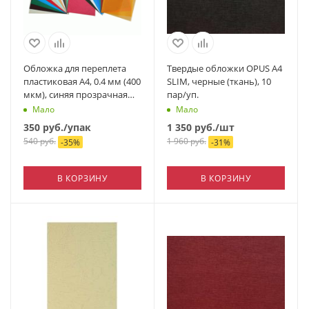
Обложка для переплета
Твердые обложки OPUS А4
пластиковая А4, 0.4 мм (400
SLIM, черные (ткань), 10
мкм), синяя прозрачная
пар/уп.
рифленая, 50 шт./уп.
Мало
Мало
350
руб.
/упак
1 350
руб.
/шт
540
руб.
1 960
руб.
-
35
%
-
31
%
В КОРЗИНУ
В КОРЗИНУ