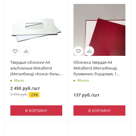
Твердые обложки А4
Обложка твердая А4
альбомные Metalbind
Metalbind (Металбинд),
(Металбинд) «Кожа» белые
бумвинил, бордовая, 1
с окном, 10 пар/уп.
пара
Мало
Много
2 450
руб.
/шт
3 456
руб.
137
руб.
/шт
-
29
%
В КОРЗИНУ
В КОРЗИНУ