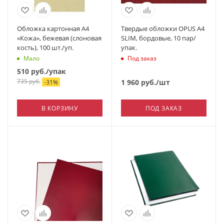
Обложка картонная А4
Твердые обложки OPUS А4
«Кожа», бежевая (слоновая
SLIM, бордовые, 10 пар/
кость), 100 шт./уп.
упак.
Мало
Под заказ
510
руб.
/упак
735
руб.
1 960
руб.
/шт
-
31
%
В КОРЗИНУ
ПОД ЗАКАЗ