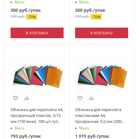
50 шт./уп.
Мало
Мало
300
руб.
/упак
300
руб.
/упак
998
руб.
998
руб.
-
70
%
-
70
%
В КОРЗИНУ
В КОРЗИНУ
Обложка для переплета А4,
Обложка для переплета
прозрачный пластик, 0.15
пластиковая А4,
мм (150 мкм), 100 шт./уп.
прозрачная, 0.2 мм (200
мкм), 100 шт./уп.
Мало
Мало
793
руб.
/упак
1 019
руб.
/упак