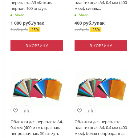
переплета А3 «Кожа»,
пластиковая А4, 0.4 мм (400
черная, 100 шт./уп.
мкм), синяя,
непрозрачная, 50 шт./уп.
Мало
Мало
1 000
руб.
/упак
400
руб.
/упак
1 335
руб.
553
руб.
-
25
%
-
28
%
В КОРЗИНУ
В КОРЗИНУ
Обложка для переплета А4,
Обложка для переплета
0.4 мм (400 мкм), красная,
пластиковая А4, 0.4 мм (400
непрозрачная, 50 шт./уп.
мкм), белая непрозрачная,