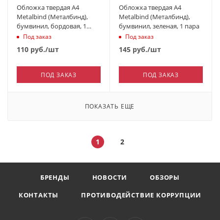
Обложка твердая А4
Обложка твердая А4
Metalbind (Металбинд),
Metalbind (Металбинд),
бумвинил, бордовая, 1
бумвинил, зеленая, 1 пара
пара (совместимая)
Под заказ
Под заказ
110
руб.
/шт
145
руб.
/шт
ПОД ЗАКАЗ
ПОД ЗАКАЗ
ПОКАЗАТЬ ЕЩЕ
1
2
БРЕНДЫ
НОВОСТИ
ОБЗОРЫ
КОНТАКТЫ
ПРОТИВОДЕЙСТВИЕ КОРРУПЦИИ