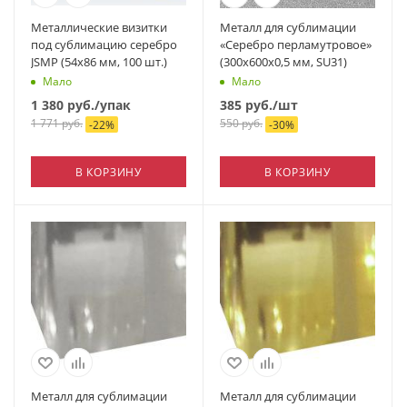
Металлические визитки
Металл для сублимации
под сублимацию серебро
«Серебро перламутровое»
JSMP (54х86 мм, 100 шт.)
(300х600х0,5 мм, SU31)
Мало
Мало
1 380
руб.
/упак
385
руб.
/шт
1 771
руб.
550
руб.
-
22
%
-
30
%
В КОРЗИНУ
В КОРЗИНУ
Металл для сублимации
Металл для сублимации